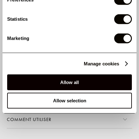
Statistics
Marketing
LES CLIENTS ONT
ÉGALEMENT ACHETÉ
Manage cookies
Allow all
PROPRIÉTÉS
Allow selection
AVIS
COMMENT UTILISER