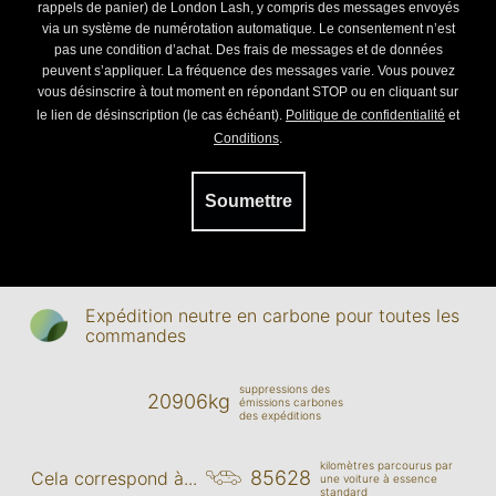
rappels de panier) de London Lash, y compris des messages envoyés
via un système de numérotation automatique. Le consentement n’est
pas une condition d’achat. Des frais de messages et de données
peuvent s’appliquer. La fréquence des messages varie. Vous pouvez
vous désinscrire à tout moment en répondant STOP ou en cliquant sur
le lien de désinscription (le cas échéant).
Politique de confidentialité
et
Conditions
.
Soumettre
Expédition neutre en carbone pour toutes les
commandes
suppressions des
20906kg
émissions carbones
des expéditions
kilomètres parcourus par
85628
Cela correspond à...
une voiture à essence
standard