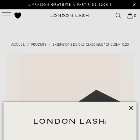
ABONNEMENT COLLE – ÉCONOMISEZ 20 %
LIVRAISON
GRATUITE
À PARTIR DE 120€ !
0
ACCUEIL
/
PRODUITS
/
EXTENSIONS DE CILS CLASSIQUE "CHELSEA" 0.20
Play