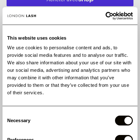
Plus de moyens de paiement
This website uses cookies
✅ SANS RISQUE. Adoptez-le ou soyez remboursé(e).
📦 Commandez avant 15h (lun–ven) pour une expédition le jour même.
We use cookies to personalise content and ads, to
provide social media features and to analyse our traffic.
We also share information about your use of our site with
our social media, advertising and analytics partners who
may combine it with other information that you’ve
Kitten Lashes Noires,
maintenant en
longueurs
provided to them or that they’ve collected from your use
individuelles !
of their services.
ACHETER MAINTENANT
Consent
Necessary
Selection
AVANTAGES CLÉS
Preferences