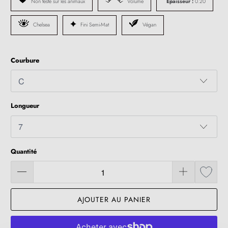
Non testé sur les animaux
Volume
Épaisseur :
0.20
Chelsea
Fini Semi-Mat
Végan
Courbure
Longueur
Quantité
AJOUTER AU PANIER