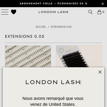
ABONNEMENT COLLE – ÉCONOMISEZ 20 %
0
ACCUEIL
/
EXTENSIONS 0.05
EXTENSIONS 0.05
PRÉFAITS ÉTROITS
EXTENSIONS DE CILS
Nous avons remarqué que vous 
MAYFAIR 8D 0.05 720
VOLUME MAYFAIR 0.05
venez de United States. 
PRÉFAITS - LONGUEURS
6 Avis