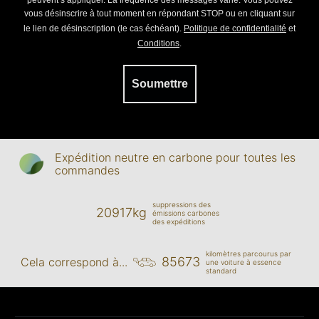
peuvent s’appliquer. La fréquence des messages varie. Vous pouvez
vous désinscrire à tout moment en répondant STOP ou en cliquant sur
le lien de désinscription (le cas échéant).
Politique de confidentialité
et
Conditions
.
Soumettre
Expédition neutre en carbone pour toutes les
commandes
suppressions des
20917kg
émissions carbones
des expéditions
kilomètres parcourus par
85673
Cela correspond à...
une voiture à essence
standard