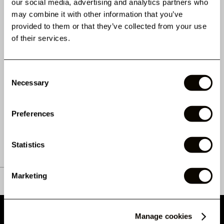
our social media, advertising and analytics partners who
may combine it with other information that you’ve
provided to them or that they’ve collected from your use
of their services.
Consent
Necessary
CAMELLIA - CILS VOLUME
Selection
BOUQUETS FACILES
0.05
Preferences
1 Avis
19,99 €
Statistics
Marketing
Manage cookies