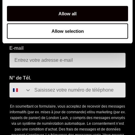
NE MANQUEZ PAS CE QUI ARRIVE ENSUITE
Allow all
Inscrivez-vous à notre newsletter et soyez parmi les
premières à découvrir les nouveaux lancements, les offres
exclusives, les formations d'experts et les actualités du
Allow selection
secteur des cils !
E-mail
N° de Tél.
En soumettant ce formulaire, vous acceptez de recevoir des messages
informatifs (par ex. mises à jour de commande) et/ou marketing (par ex.
rappels de panier) de London Lash, y compris des messages envoyés
via un système de numérotation automatique. Le consentement n’est
pas une condition d’achat. Des frais de messages et de données