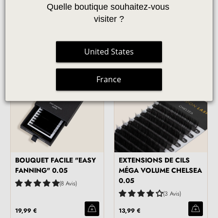
MIXTES
Quelle boutique souhaitez-vous 
visiter ?
3 Avis
28,99 €
De
18,99 €
United States
France
BOUQUET FACILE "EASY
EXTENSIONS DE CILS
FANNING" 0.05
MÉGA VOLUME CHELSEA
0.05
8 Avis
3 Avis
19,99 €
13,99 €