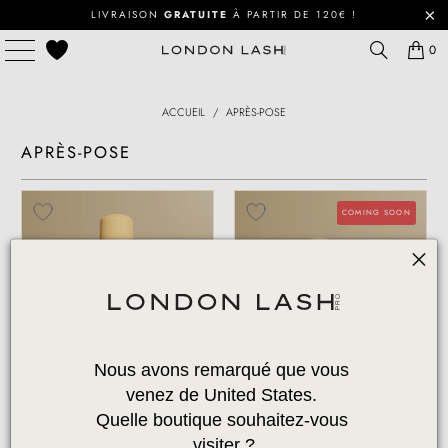
LIVRAISON
GRATUITE
À PARTIR DE 120€ !
0
ACCUEIL
/
APRÈS-POSE
APRÈS-POSE
COMING SOON
Nous avons remarqué que vous 
venez de United States. 
SHAMPOING POUR CILS
LE DUO POUR CILS
IMPECCABLES -
Quelle boutique souhaitez-vous 
14 Avis
ÉCONOMISEZ 25%
visiter ?