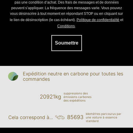
pas une condition d’achat. Des frais de messages et de données
peuvent s’appliquer. La fréquence des messages varie. Vous pouvez
vous désinscrire à tout moment en répondant STOP ou en cliquant sur
le lien de désinscription (le cas échéant).
Politique de confidentialité
et
Conditions
.
Soumettre
Expédition neutre en carbone pour toutes les
commandes
suppressions des
20921kg
émissions carbones
des expéditions
kilomètres parcourus par
85693
Cela correspond à...
une voiture à essence
standard