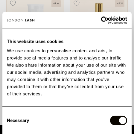
NEW
NEW
This website uses cookies
ÇA PART
VITE !
We use cookies to personalise content and ads, to
provide social media features and to analyse our traffic.
NETTOYANTS PROTÉINÉ
GEL COIFFANT 2-EN-1
LIQUIDE 100ML
POUR UN EFFET SPIKES
We also share information about your use of our site with
SUR LES CILS
our social media, advertising and analytics partners who
Aucun Avis
Aucun Avis
may combine it with other information that you’ve
provided to them or that they’ve collected from your use
12,99 €
11,99 €
of their services.
Consent
Necessary
Selection