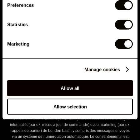
Preferences
NE MANQUEZ PAS CE QUI ARRIVE ENSUITE
Inscrivez-vous à notre newsletter et soyez parmi les
Statistics
premières à découvrir les nouveaux lancements, les offres
exclusives, les formations d'experts et les actualités du
Marketing
secteur des cils !
E-mail
Manage cookies
Allow all
N° de Tél.
Allow selection
En soumettant ce formulaire, vous acceptez de recevoir des messages
informatifs (par ex. mises à jour de commande) et/ou marketing (par ex.
rappels de panier) de London Lash, y compris des messages envoyés
via un système de numérotation automatique. Le consentement n’est