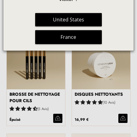
6 Avis
De
16,99 €
Épuisé
United States
France
COMING SOON
BROSSE DE NETTOYAGE
DISQUES NETTOYANTS
POUR CILS
10 Avis
5 Avis
Épuisé
16,99 €