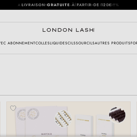
ABONNEMENT COLLE – ÉCONOMISEZ 20 %
AVEC ABONNEMENT
COLLES
LIQUIDES
CILS
SOURCILS
AUTRES PRODUITS
FO