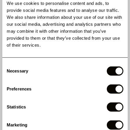
We use cookies to personalise content and ads, to
provide social media features and to analyse our traffic.
We also share information about your use of our site with
our social media, advertising and analytics partners who
may combine it with other information that you’ve
provided to them or that they’ve collected from your use
of their services.
ÇA PART
VITE !
Consent
COLLECTION DE CILS
CILS BLACK BROWN -
Necessary
Selection
MARRON
COLLECTION RISTRETTO
2 Avis
2 Avis
Preferences
47,99 €
20,99 €
Statistics
Marketing