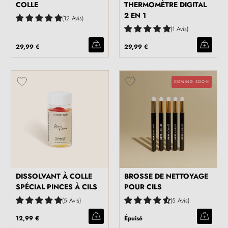
COLLE
THERMOMÈTRE DIGITAL
2 EN 1
12 Avis
1 Avis
29,99 €
29,99 €
COMING SOON
DISSOLVANT À COLLE
BROSSE DE NETTOYAGE
SPÉCIAL PINCES À CILS
POUR CILS
5 Avis
5 Avis
12,99 €
Épuisé