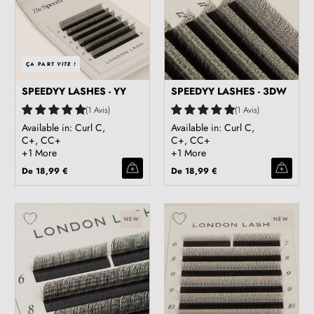
ÇA PART
VITE !
SPEEDYY LASHES - YY
SPEEDYY LASHES - 3DW
1 Avis
1 Avis
Available in: Curl C,
Available in: Curl C,
C+, CC+
C+, CC+
+1 More
+1 More
De
18,99 €
De
18,99 €
NEW
NEW