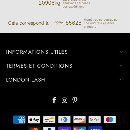
20906kg
émissions carbones
des expéditions
kilomètres parcourus par
85628
Cela correspond à...
une voiture à essence
standard
INFORMATIONS UTILES
TERMES ET CONDITIONS
LONDON LASH