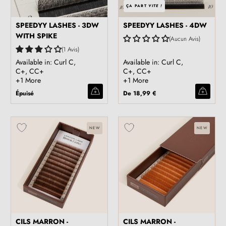
ÇA PART
VITE !
SPEEDYY LASHES - 3DW
SPEEDYY LASHES - 4DW
WITH SPIKE
Aucun Avis
1 Avis
Available in: Curl C,
Available in: Curl C,
C+, CC+
C+, CC+
+1 More
+1 More
Épuisé
De
18,99 €
NEW
NEW
CILS MARRON -
CILS MARRON -