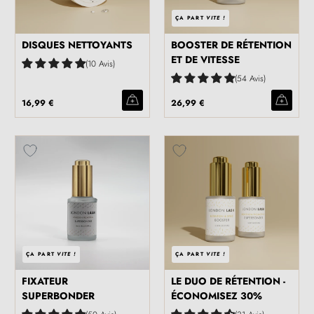
ÇA PART
VITE !
DISQUES NETTOYANTS
BOOSTER DE RÉTENTION
ET DE VITESSE
10 Avis
54 Avis
16,99 €
26,99 €
ÇA PART
VITE !
ÇA PART
VITE !
FIXATEUR
LE DUO DE RÉTENTION -
SUPERBONDER
ÉCONOMISEZ 30%