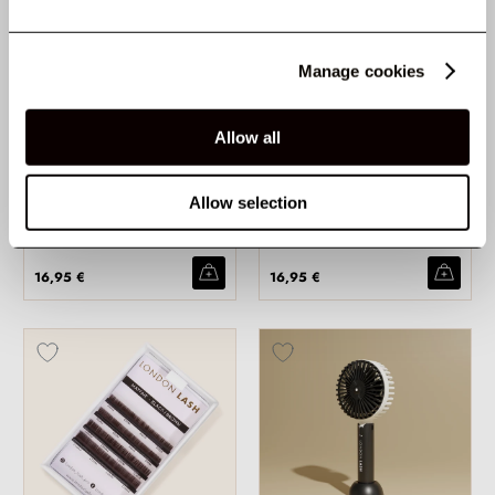
Manage cookies
Allow all
CILS BLACK BROWN -
CILS BLACK BROWN -
COLLECTION RISTRETTO
COLLECTION RISTRETTO
0,05 (BRINS
0,07 (BRINS
Allow selection
INDIVIDUELS)
INDIVIDUELS)
Aucun Avis
Aucun Avis
16,95 €
16,95 €