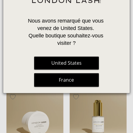
Nous avons remarqué que vous 
venez de United States. 
Quelle boutique souhaitez-vous 
ÇA PART
VITE !
visiter ?
PRIMER POUR CILS
NETTOYANTS PROTÉINÉ
PREMIUM
LIQUIDE 100ML
United States
42 Avis
Aucun Avis
17,99 €
12,99 €
France