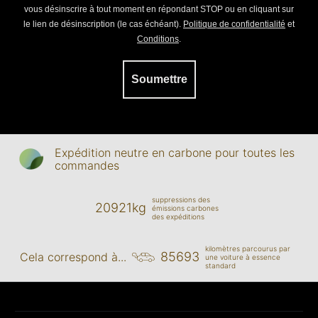
vous désinscrire à tout moment en répondant STOP ou en cliquant sur
le lien de désinscription (le cas échéant).
Politique de confidentialité
et
Conditions
.
Soumettre
Expédition neutre en carbone pour toutes les
commandes
suppressions des
20921kg
émissions carbones
des expéditions
kilomètres parcourus par
85693
Cela correspond à...
une voiture à essence
standard