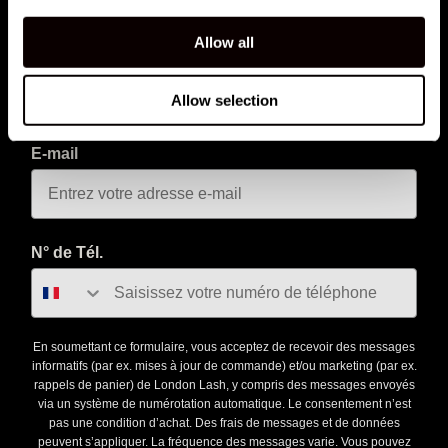
Allow all
Inscrivez-vous à notre newsletter et soyez parmi les
premières à découvrir les nouveaux lancements, les offres
exclusives, les formations d'experts et les actualités du
Allow selection
secteur des cils !
E-mail
N° de Tél.
En soumettant ce formulaire, vous acceptez de recevoir des messages
informatifs (par ex. mises à jour de commande) et/ou marketing (par ex.
rappels de panier) de London Lash, y compris des messages envoyés
via un système de numérotation automatique. Le consentement n’est
pas une condition d’achat. Des frais de messages et de données
peuvent s’appliquer. La fréquence des messages varie. Vous pouvez