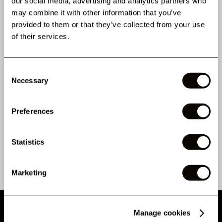
our social media, advertising and analytics partners who
may combine it with other information that you’ve
provided to them or that they’ve collected from your use
LES CLIENTS ONT
of their services.
ÉGALEMENT ACHETÉ
Consent
Necessary
Selection
AVIS
Preferences
DÉTAILS
Statistics
COMMENT UTILISER
Marketing
Manage cookies
NE MANQUEZ PAS CE QUI ARRIVE ENSUITE