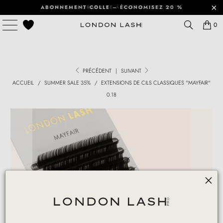
ABONNEMENT COLLE – ÉCONOMISEZ 20 %
0
PRÉCÉDENT
|
SUIVANT
ACCUEIL
/
SUMMER SALE 35%
/
EXTENSIONS DE CILS CLASSIQUES "MAYFAIR"
0.18
Play