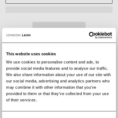
✅ SANS RISQUE. Adoptez-le ou soyez remboursé(e).
📦 Commandez avant 15h (lun–ven) pour une expédition le jour même.
This website uses cookies
We use cookies to personalise content and ads, to
provide social media features and to analyse our traffic.
We also share information about your use of our site with
our social media, advertising and analytics partners who
Kitten Lashes Noires,
maintenant en
longueurs
may combine it with other information that you’ve
individuelles !
provided to them or that they’ve collected from your use
of their services.
ACHETER MAINTENANT