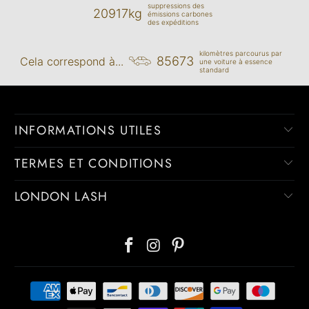
suppressions des
20917kg
émissions carbones
des expéditions
kilomètres parcourus par
85673
Cela correspond à...
une voiture à essence
standard
INFORMATIONS UTILES
TERMES ET CONDITIONS
LONDON LASH