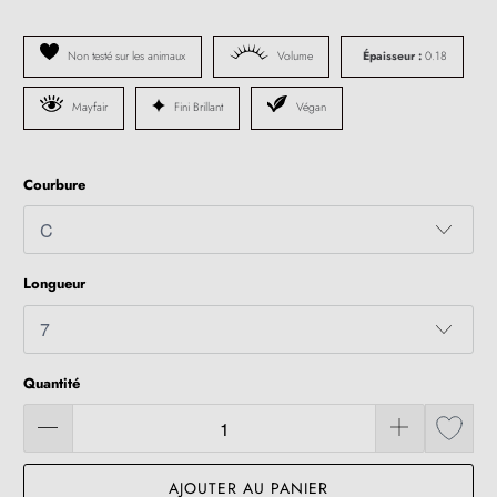
Non testé sur les animaux
Volume
Épaisseur :
0.18
Mayfair
Fini Brillant
Végan
Courbure
Longueur
Quantité
AJOUTER AU PANIER