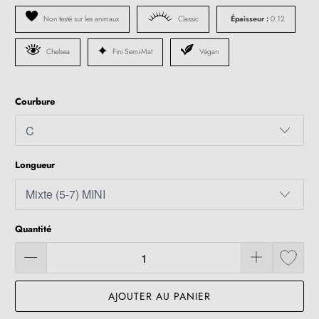
Non testé sur les animaux
Classic
Épaisseur :
0.12
Chelsea
Fini Semi-Mat
Végan
Courbure
Longueur
Quantité
AJOUTER AU PANIER