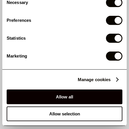
Necessary
AVANTAGES CLÉS
Selection
Preferences
Statistics
LES CLIENTS ONT
Marketing
ÉGALEMENT ACHETÉ
Manage cookies
PROPRIÉTÉS
Allow all
AVIS
Allow selection
DÉTAILS