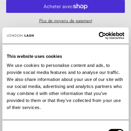
Plus de moyens de paiement
✅ SANS RISQUE. Adoptez-le ou soyez remboursé(e).
📦 Commandez avant 15h (lun–ven) pour une expédition le jour même.
This website uses cookies
We use cookies to personalise content and ads, to
provide social media features and to analyse our traffic.
We also share information about your use of our site with
Kitten Lashes Noires,
maintenant en
longueurs
our social media, advertising and analytics partners who
individuelles !
may combine it with other information that you’ve
provided to them or that they’ve collected from your use
ACHETER MAINTENANT
of their services.
Consent