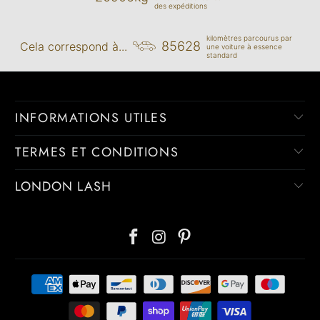
des expéditions
kilomètres parcourus par
85628
Cela correspond à...
une voiture à essence
standard
INFORMATIONS UTILES
TERMES ET CONDITIONS
LONDON LASH